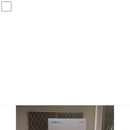
コ
ナ
ン
ビ
テ
ゲ
HOME
施工実績
太陽光発電
水戸市 蓄電
ン
ー
ツ
シ
へ
ョ
水戸市 蓄電
ス
ン
キ
に
ッ
移
プ
動