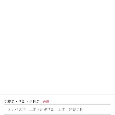
水戸施工本部（水戸市元吉田町1194-23 YK ビルディング
3F-A）
お名前
（必須）
名前(フリガナ)
（必須）
生年月日
（必須）
性別
男性
女性
その他
学校名・学部・学科名
（必須）