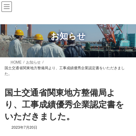
コ
ナ
ン
ビ
テ
ゲ
ン
ー
ツ
シ
お知らせ
へ
ョ
ス
ン
キ
に
ッ
移
プ
動
HOME
お知らせ
国土交通省関東地方整備局より、工事成績優秀企業認定書をいただきまし
た。
国土交通省関東地方整備局よ
り、工事成績優秀企業認定書を
いただきました。
2023年7月20日