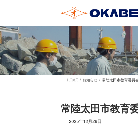
コ
ナ
ン
ビ
テ
ゲ
ン
ー
ツ
シ
へ
ョ
ス
ン
キ
に
ッ
移
プ
動
HOME
お知らせ
常陸太田市教育委員
常陸太田市教育
2025年12月26日