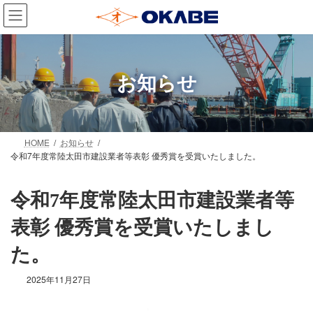
コ
ナ
ン
ビ
テ
ゲ
ン
ー
ツ
シ
お知らせ
へ
ョ
ス
ン
キ
に
ッ
移
プ
動
HOME
お知らせ
令和7年度常陸太田市建設業者等表彰 優秀賞を受賞いたしました。
令和7年度常陸太田市建設業者等
表彰 優秀賞を受賞いたしまし
た。
2025年11月27日